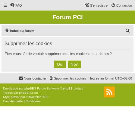
FAQ
S’enregistrer
Connexion
Forum PCI
R
Index du forum
e
Supprimer les cookies
c
h
Êtes-vous sûr de vouloir supprimer tous les cookies de ce forum ?
e
r
c
Nous contacter
Supprimer les cookies
Heures au format
UTC+02:00
h
e
Développé par
phpBB
® Forum Software © phpBB Limited
Traduit par
phpBB-fr.com
r
Style
proflat
par ©
Mazeltof
2017
Confidentialité
|
Conditions