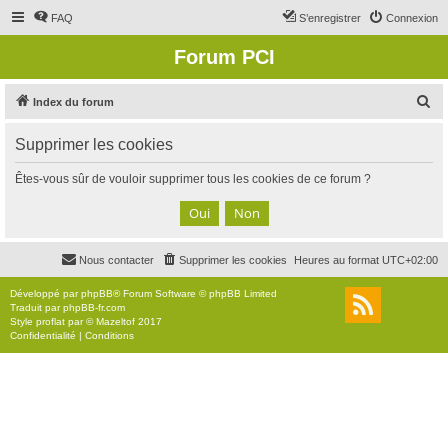
FAQ
S’enregistrer
Connexion
Forum PCI
R
Index du forum
e
Supprimer les cookies
c
h
Êtes-vous sûr de vouloir supprimer tous les cookies de ce forum ?
e
r
c
Nous contacter
Supprimer les cookies
Heures au format
UTC+02:00
h
e
Développé par
phpBB
® Forum Software © phpBB Limited
Traduit par
phpBB-fr.com
r
Style
proflat
par ©
Mazeltof
2017
Confidentialité
|
Conditions