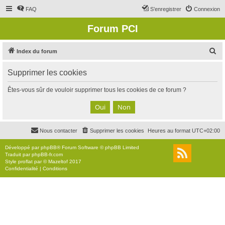
FAQ
S’enregistrer
Connexion
Forum PCI
R
Index du forum
e
Supprimer les cookies
c
h
Êtes-vous sûr de vouloir supprimer tous les cookies de ce forum ?
e
r
c
Nous contacter
Supprimer les cookies
Heures au format
UTC+02:00
h
e
Développé par
phpBB
® Forum Software © phpBB Limited
Traduit par
phpBB-fr.com
r
Style
proflat
par ©
Mazeltof
2017
Confidentialité
|
Conditions