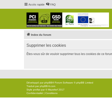
Accès rapide
FAQ
Index du forum
Supprimer les cookies
Êtes-vous sûr de vouloir supprimer tous les cookies de ce foru
Développé par
phpBB
® Forum Software © phpBB Limited
Traduit par
phpBB-fr.com
Style
proflat
par ©
Mazeltof
2017
Confidentialité
|
Conditions