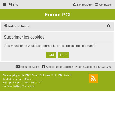
FAQ
S’enregistrer
Connexion
Forum PCI
R
Index du forum
e
Supprimer les cookies
c
h
Êtes-vous sûr de vouloir supprimer tous les cookies de ce forum ?
e
r
c
Nous contacter
Supprimer les cookies
Heures au format
UTC+02:00
h
e
Développé par
phpBB
® Forum Software © phpBB Limited
Traduit par
phpBB-fr.com
r
Style
proflat
par ©
Mazeltof
2017
Confidentialité
|
Conditions