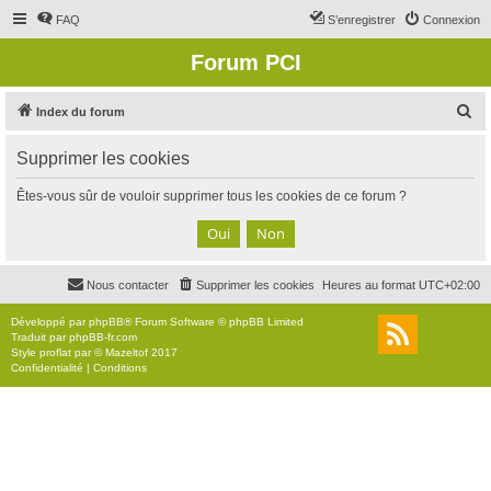
FAQ
S’enregistrer
Connexion
Forum PCI
R
Index du forum
e
Supprimer les cookies
c
h
Êtes-vous sûr de vouloir supprimer tous les cookies de ce forum ?
e
r
c
Nous contacter
Supprimer les cookies
Heures au format
UTC+02:00
h
e
Développé par
phpBB
® Forum Software © phpBB Limited
Traduit par
phpBB-fr.com
r
Style
proflat
par ©
Mazeltof
2017
Confidentialité
|
Conditions