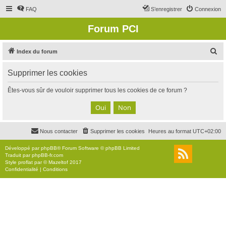
FAQ
S’enregistrer
Connexion
Forum PCI
R
Index du forum
e
Supprimer les cookies
c
h
Êtes-vous sûr de vouloir supprimer tous les cookies de ce forum ?
e
r
c
Nous contacter
Supprimer les cookies
Heures au format
UTC+02:00
h
e
Développé par
phpBB
® Forum Software © phpBB Limited
Traduit par
phpBB-fr.com
r
Style
proflat
par ©
Mazeltof
2017
Confidentialité
|
Conditions