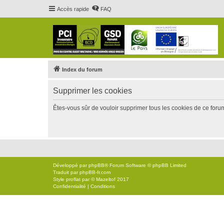
Accès rapide
FAQ
Index du forum
Supprimer les cookies
Êtes-vous sûr de vouloir supprimer tous les cookies de ce foru
Développé par
phpBB
® Forum Software © phpBB Limited
Traduit par
phpBB-fr.com
Style
proflat
par ©
Mazeltof
2017
Confidentialité
|
Conditions