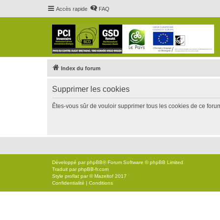
Accès rapide
FAQ
Index du forum
Supprimer les cookies
Êtes-vous sûr de vouloir supprimer tous les cookies de ce foru
Développé par
phpBB
® Forum Software © phpBB Limited
Traduit par
phpBB-fr.com
Style
proflat
par ©
Mazeltof
2017
Confidentialité
|
Conditions