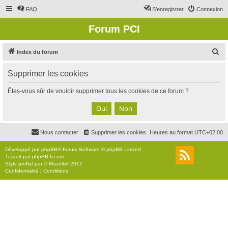
FAQ
S’enregistrer
Connexion
Forum PCI
R
Index du forum
e
Supprimer les cookies
c
h
Êtes-vous sûr de vouloir supprimer tous les cookies de ce forum ?
e
r
c
Nous contacter
Supprimer les cookies
Heures au format
UTC+02:00
h
e
Développé par
phpBB
® Forum Software © phpBB Limited
Traduit par
phpBB-fr.com
r
Style
proflat
par ©
Mazeltof
2017
Confidentialité
|
Conditions