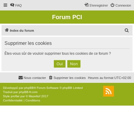
FAQ
S’enregistrer
Connexion
Forum PCI
R
Index du forum
e
Supprimer les cookies
c
h
Êtes-vous sûr de vouloir supprimer tous les cookies de ce forum ?
e
r
c
Nous contacter
Supprimer les cookies
Heures au format
UTC+02:00
h
e
Développé par
phpBB
® Forum Software © phpBB Limited
Traduit par
phpBB-fr.com
r
Style
proflat
par ©
Mazeltof
2017
Confidentialité
|
Conditions