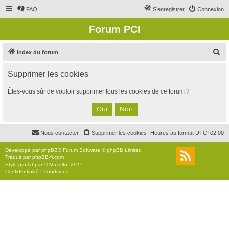
FAQ
S’enregistrer
Connexion
Forum PCI
R
Index du forum
e
Supprimer les cookies
c
h
Êtes-vous sûr de vouloir supprimer tous les cookies de ce forum ?
e
r
c
Nous contacter
Supprimer les cookies
Heures au format
UTC+02:00
h
e
Développé par
phpBB
® Forum Software © phpBB Limited
Traduit par
phpBB-fr.com
r
Style
proflat
par ©
Mazeltof
2017
Confidentialité
|
Conditions