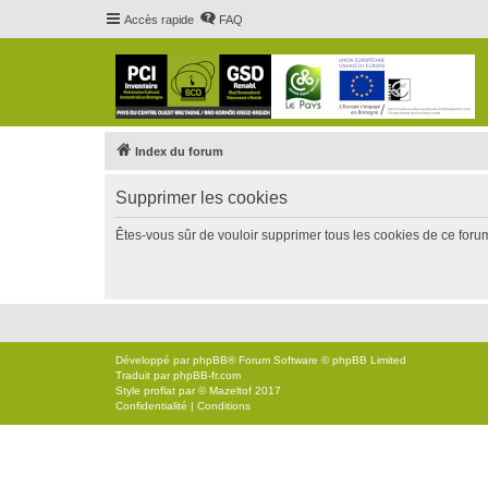
Accès rapide
FAQ
Index du forum
Supprimer les cookies
Êtes-vous sûr de vouloir supprimer tous les cookies de ce foru
Développé par
phpBB
® Forum Software © phpBB Limited
Traduit par
phpBB-fr.com
Style
proflat
par ©
Mazeltof
2017
Confidentialité
|
Conditions