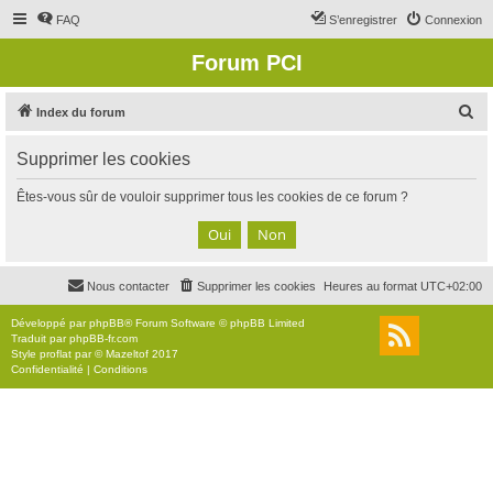
FAQ
S’enregistrer
Connexion
Forum PCI
R
Index du forum
e
Supprimer les cookies
c
h
Êtes-vous sûr de vouloir supprimer tous les cookies de ce forum ?
e
r
c
Nous contacter
Supprimer les cookies
Heures au format
UTC+02:00
h
e
Développé par
phpBB
® Forum Software © phpBB Limited
Traduit par
phpBB-fr.com
r
Style
proflat
par ©
Mazeltof
2017
Confidentialité
|
Conditions