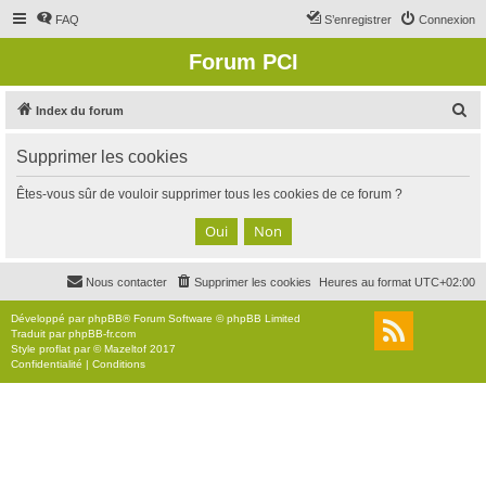
FAQ
S’enregistrer
Connexion
Forum PCI
R
Index du forum
e
Supprimer les cookies
c
h
Êtes-vous sûr de vouloir supprimer tous les cookies de ce forum ?
e
r
c
Nous contacter
Supprimer les cookies
Heures au format
UTC+02:00
h
e
Développé par
phpBB
® Forum Software © phpBB Limited
Traduit par
phpBB-fr.com
r
Style
proflat
par ©
Mazeltof
2017
Confidentialité
|
Conditions