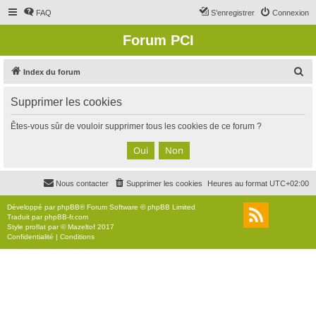
FAQ
S’enregistrer
Connexion
Forum PCI
R
Index du forum
e
Supprimer les cookies
c
h
Êtes-vous sûr de vouloir supprimer tous les cookies de ce forum ?
e
r
c
Nous contacter
Supprimer les cookies
Heures au format
UTC+02:00
h
e
Développé par
phpBB
® Forum Software © phpBB Limited
Traduit par
phpBB-fr.com
r
Style
proflat
par ©
Mazeltof
2017
Confidentialité
|
Conditions