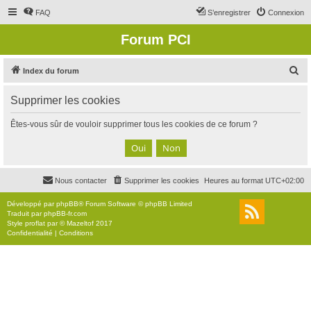
FAQ
S’enregistrer
Connexion
Forum PCI
R
Index du forum
e
Supprimer les cookies
c
h
Êtes-vous sûr de vouloir supprimer tous les cookies de ce forum ?
e
r
c
Nous contacter
Supprimer les cookies
Heures au format
UTC+02:00
h
e
Développé par
phpBB
® Forum Software © phpBB Limited
Traduit par
phpBB-fr.com
r
Style
proflat
par ©
Mazeltof
2017
Confidentialité
|
Conditions