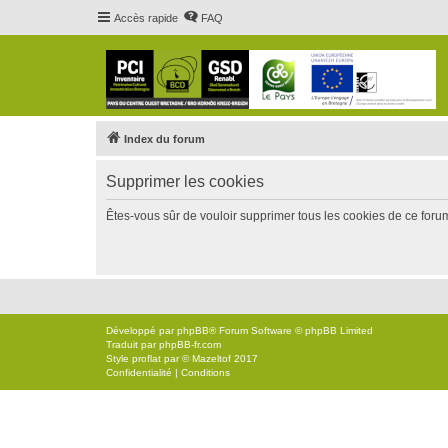
Accès rapide
FAQ
Index du forum
Supprimer les cookies
Êtes-vous sûr de vouloir supprimer tous les cookies de ce foru
Développé par
phpBB
® Forum Software © phpBB Limited
Traduit par
phpBB-fr.com
Style
proflat
par ©
Mazeltof
2017
Confidentialité
|
Conditions