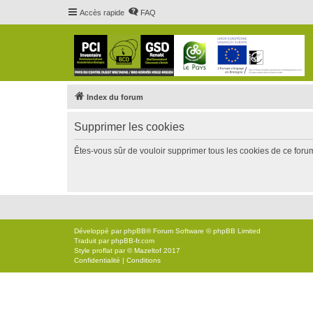
Accès rapide
FAQ
Index du forum
Supprimer les cookies
Êtes-vous sûr de vouloir supprimer tous les cookies de ce foru
Développé par
phpBB
® Forum Software © phpBB Limited
Traduit par
phpBB-fr.com
Style
proflat
par ©
Mazeltof
2017
Confidentialité
|
Conditions