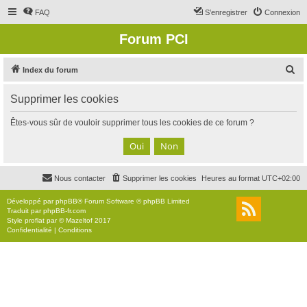
FAQ
S’enregistrer
Connexion
Forum PCI
R
Index du forum
e
Supprimer les cookies
c
h
Êtes-vous sûr de vouloir supprimer tous les cookies de ce forum ?
e
r
c
Nous contacter
Supprimer les cookies
Heures au format
UTC+02:00
h
e
Développé par
phpBB
® Forum Software © phpBB Limited
Traduit par
phpBB-fr.com
r
Style
proflat
par ©
Mazeltof
2017
Confidentialité
|
Conditions