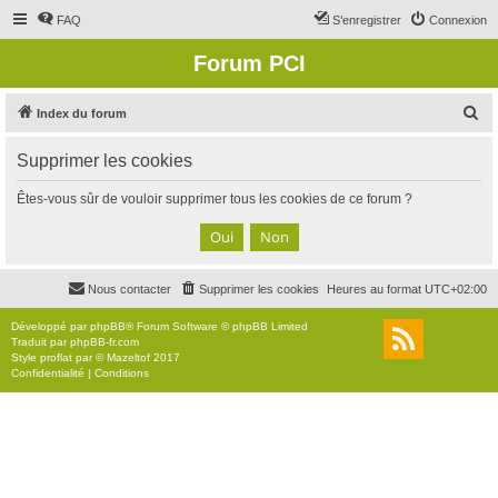
FAQ
S’enregistrer
Connexion
Forum PCI
R
Index du forum
e
Supprimer les cookies
c
h
Êtes-vous sûr de vouloir supprimer tous les cookies de ce forum ?
e
r
c
Nous contacter
Supprimer les cookies
Heures au format
UTC+02:00
h
e
Développé par
phpBB
® Forum Software © phpBB Limited
Traduit par
phpBB-fr.com
r
Style
proflat
par ©
Mazeltof
2017
Confidentialité
|
Conditions