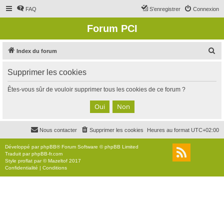
FAQ
S’enregistrer
Connexion
Forum PCI
R
Index du forum
e
Supprimer les cookies
c
h
Êtes-vous sûr de vouloir supprimer tous les cookies de ce forum ?
e
r
c
Nous contacter
Supprimer les cookies
Heures au format
UTC+02:00
h
e
Développé par
phpBB
® Forum Software © phpBB Limited
Traduit par
phpBB-fr.com
r
Style
proflat
par ©
Mazeltof
2017
Confidentialité
|
Conditions