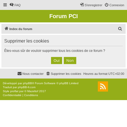
FAQ
S’enregistrer
Connexion
Forum PCI
R
Index du forum
e
Supprimer les cookies
c
h
Êtes-vous sûr de vouloir supprimer tous les cookies de ce forum ?
e
r
c
Nous contacter
Supprimer les cookies
Heures au format
UTC+02:00
h
e
Développé par
phpBB
® Forum Software © phpBB Limited
Traduit par
phpBB-fr.com
r
Style
proflat
par ©
Mazeltof
2017
Confidentialité
|
Conditions