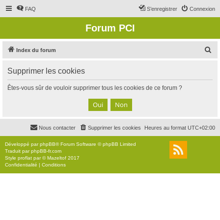
FAQ
S’enregistrer
Connexion
Forum PCI
R
Index du forum
e
Supprimer les cookies
c
h
Êtes-vous sûr de vouloir supprimer tous les cookies de ce forum ?
e
r
c
Nous contacter
Supprimer les cookies
Heures au format
UTC+02:00
h
e
Développé par
phpBB
® Forum Software © phpBB Limited
Traduit par
phpBB-fr.com
r
Style
proflat
par ©
Mazeltof
2017
Confidentialité
|
Conditions