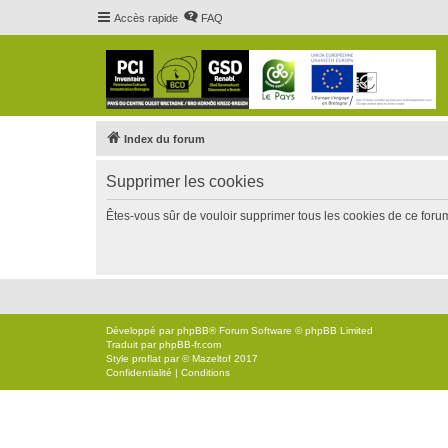
Accès rapide
FAQ
Index du forum
Supprimer les cookies
Êtes-vous sûr de vouloir supprimer tous les cookies de ce foru
Développé par
phpBB
® Forum Software © phpBB Limited
Traduit par
phpBB-fr.com
Style
proflat
par ©
Mazeltof
2017
Confidentialité
|
Conditions