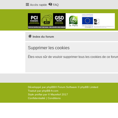
Accès rapide
FAQ
Index du forum
Supprimer les cookies
Êtes-vous sûr de vouloir supprimer tous les cookies de ce foru
Développé par
phpBB
® Forum Software © phpBB Limited
Traduit par
phpBB-fr.com
Style
proflat
par ©
Mazeltof
2017
Confidentialité
|
Conditions