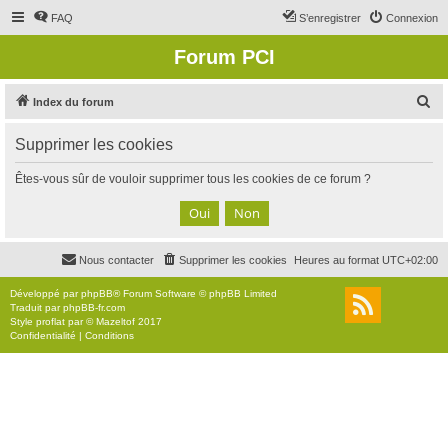
FAQ
S’enregistrer
Connexion
Forum PCI
R
Index du forum
e
Supprimer les cookies
c
h
Êtes-vous sûr de vouloir supprimer tous les cookies de ce forum ?
e
r
c
Nous contacter
Supprimer les cookies
Heures au format
UTC+02:00
h
e
Développé par
phpBB
® Forum Software © phpBB Limited
Traduit par
phpBB-fr.com
r
Style
proflat
par ©
Mazeltof
2017
Confidentialité
|
Conditions