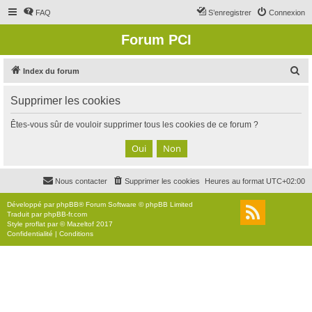
FAQ
S’enregistrer
Connexion
Forum PCI
R
Index du forum
e
Supprimer les cookies
c
h
Êtes-vous sûr de vouloir supprimer tous les cookies de ce forum ?
e
r
c
Nous contacter
Supprimer les cookies
Heures au format
UTC+02:00
h
e
Développé par
phpBB
® Forum Software © phpBB Limited
Traduit par
phpBB-fr.com
r
Style
proflat
par ©
Mazeltof
2017
Confidentialité
|
Conditions