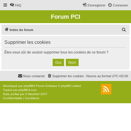
FAQ
S’enregistrer
Connexion
Forum PCI
R
Index du forum
e
Supprimer les cookies
c
h
Êtes-vous sûr de vouloir supprimer tous les cookies de ce forum ?
e
r
c
Nous contacter
Supprimer les cookies
Heures au format
UTC+02:00
h
e
Développé par
phpBB
® Forum Software © phpBB Limited
Traduit par
phpBB-fr.com
r
Style
proflat
par ©
Mazeltof
2017
Confidentialité
|
Conditions