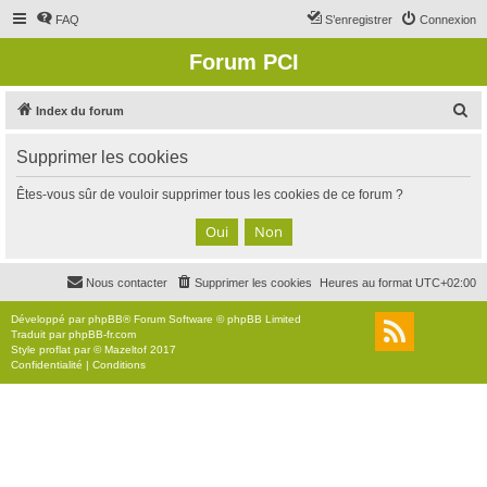
FAQ
S’enregistrer
Connexion
Forum PCI
R
Index du forum
e
Supprimer les cookies
c
h
Êtes-vous sûr de vouloir supprimer tous les cookies de ce forum ?
e
r
c
Nous contacter
Supprimer les cookies
Heures au format
UTC+02:00
h
e
Développé par
phpBB
® Forum Software © phpBB Limited
Traduit par
phpBB-fr.com
r
Style
proflat
par ©
Mazeltof
2017
Confidentialité
|
Conditions