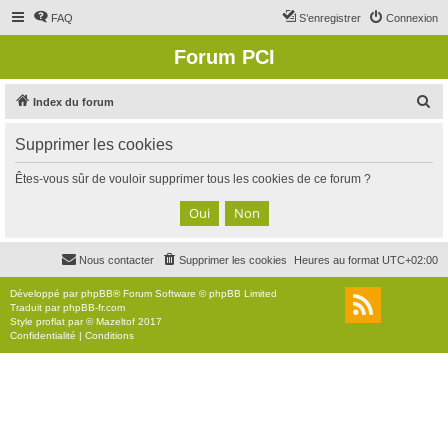
FAQ
S’enregistrer
Connexion
Forum PCI
R
Index du forum
e
Supprimer les cookies
c
h
Êtes-vous sûr de vouloir supprimer tous les cookies de ce forum ?
e
r
c
Nous contacter
Supprimer les cookies
Heures au format
UTC+02:00
h
e
Développé par
phpBB
® Forum Software © phpBB Limited
Traduit par
phpBB-fr.com
r
Style
proflat
par ©
Mazeltof
2017
Confidentialité
|
Conditions