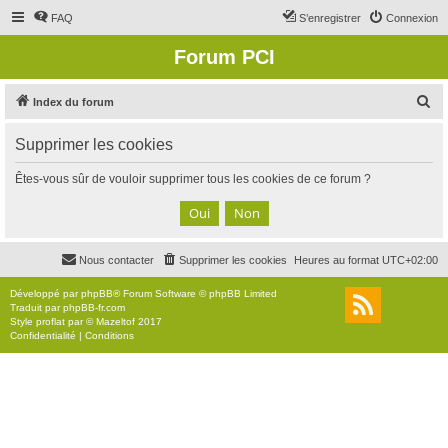
FAQ
S’enregistrer
Connexion
Forum PCI
R
Index du forum
e
Supprimer les cookies
c
h
Êtes-vous sûr de vouloir supprimer tous les cookies de ce forum ?
e
r
c
Nous contacter
Supprimer les cookies
Heures au format
UTC+02:00
h
e
Développé par
phpBB
® Forum Software © phpBB Limited
Traduit par
phpBB-fr.com
r
Style
proflat
par ©
Mazeltof
2017
Confidentialité
|
Conditions