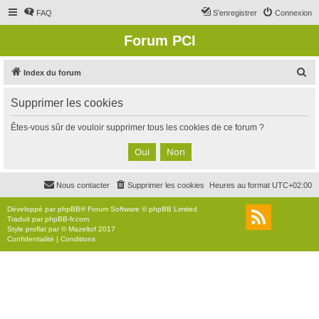
FAQ
S’enregistrer
Connexion
Forum PCI
R
Index du forum
e
Supprimer les cookies
c
h
Êtes-vous sûr de vouloir supprimer tous les cookies de ce forum ?
e
r
c
Nous contacter
Supprimer les cookies
Heures au format
UTC+02:00
h
e
Développé par
phpBB
® Forum Software © phpBB Limited
Traduit par
phpBB-fr.com
r
Style
proflat
par ©
Mazeltof
2017
Confidentialité
|
Conditions