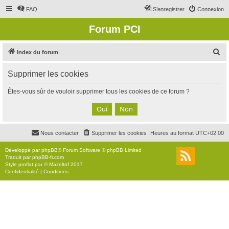
FAQ
S’enregistrer
Connexion
Forum PCI
R
Index du forum
e
Supprimer les cookies
c
h
Êtes-vous sûr de vouloir supprimer tous les cookies de ce forum ?
e
r
c
Nous contacter
Supprimer les cookies
Heures au format
UTC+02:00
h
e
Développé par
phpBB
® Forum Software © phpBB Limited
Traduit par
phpBB-fr.com
r
Style
proflat
par ©
Mazeltof
2017
Confidentialité
|
Conditions