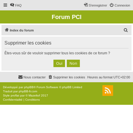
FAQ
S’enregistrer
Connexion
Forum PCI
R
Index du forum
e
Supprimer les cookies
c
h
Êtes-vous sûr de vouloir supprimer tous les cookies de ce forum ?
e
r
c
Nous contacter
Supprimer les cookies
Heures au format
UTC+02:00
h
e
Développé par
phpBB
® Forum Software © phpBB Limited
Traduit par
phpBB-fr.com
r
Style
proflat
par ©
Mazeltof
2017
Confidentialité
|
Conditions