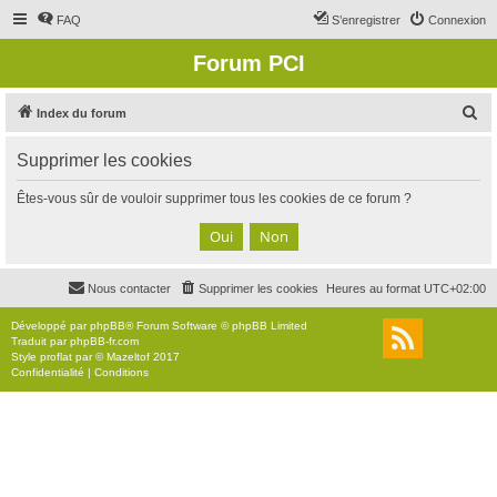
FAQ
S’enregistrer
Connexion
Forum PCI
R
Index du forum
e
Supprimer les cookies
c
h
Êtes-vous sûr de vouloir supprimer tous les cookies de ce forum ?
e
r
c
Nous contacter
Supprimer les cookies
Heures au format
UTC+02:00
h
e
Développé par
phpBB
® Forum Software © phpBB Limited
Traduit par
phpBB-fr.com
r
Style
proflat
par ©
Mazeltof
2017
Confidentialité
|
Conditions