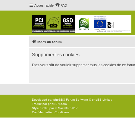
Accès rapide
FAQ
Index du forum
Supprimer les cookies
Êtes-vous sûr de vouloir supprimer tous les cookies de ce foru
Développé par
phpBB
® Forum Software © phpBB Limited
Traduit par
phpBB-fr.com
Style
proflat
par ©
Mazeltof
2017
Confidentialité
|
Conditions