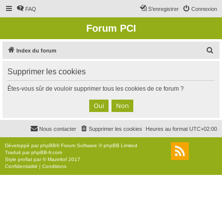
FAQ
S’enregistrer
Connexion
Forum PCI
R
Index du forum
e
Supprimer les cookies
c
h
Êtes-vous sûr de vouloir supprimer tous les cookies de ce forum ?
e
r
c
Nous contacter
Supprimer les cookies
Heures au format
UTC+02:00
h
e
Développé par
phpBB
® Forum Software © phpBB Limited
Traduit par
phpBB-fr.com
r
Style
proflat
par ©
Mazeltof
2017
Confidentialité
|
Conditions