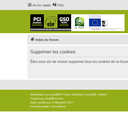
Accès rapide
FAQ
Index du forum
Supprimer les cookies
Êtes-vous sûr de vouloir supprimer tous les cookies de ce foru
Développé par
phpBB
® Forum Software © phpBB Limited
Traduit par
phpBB-fr.com
Style
proflat
par ©
Mazeltof
2017
Confidentialité
|
Conditions