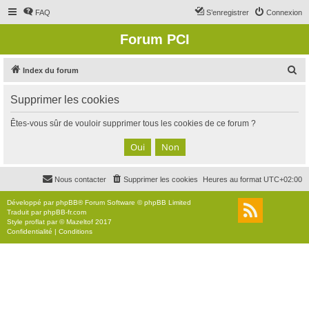
FAQ
S’enregistrer
Connexion
Forum PCI
R
Index du forum
e
Supprimer les cookies
c
h
Êtes-vous sûr de vouloir supprimer tous les cookies de ce forum ?
e
r
c
Nous contacter
Supprimer les cookies
Heures au format
UTC+02:00
h
e
Développé par
phpBB
® Forum Software © phpBB Limited
Traduit par
phpBB-fr.com
r
Style
proflat
par ©
Mazeltof
2017
Confidentialité
|
Conditions