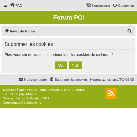
FAQ
S’enregistrer
Connexion
Forum PCI
R
Index du forum
e
Supprimer les cookies
c
h
Êtes-vous sûr de vouloir supprimer tous les cookies de ce forum ?
e
r
c
Nous contacter
Supprimer les cookies
Heures au format
UTC+02:00
h
e
Développé par
phpBB
® Forum Software © phpBB Limited
Traduit par
phpBB-fr.com
r
Style
proflat
par ©
Mazeltof
2017
Confidentialité
|
Conditions