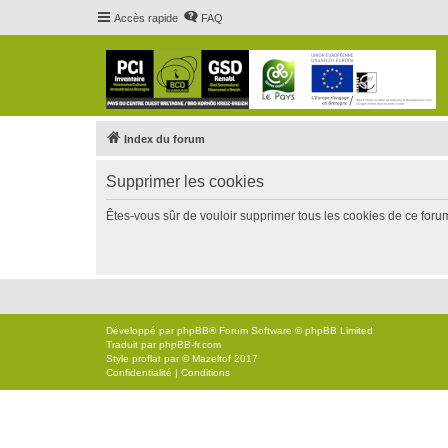
Accès rapide
FAQ
Index du forum
Supprimer les cookies
Êtes-vous sûr de vouloir supprimer tous les cookies de ce foru
Développé par
phpBB
® Forum Software © phpBB Limited
Traduit par
phpBB-fr.com
Style
proflat
par ©
Mazeltof
2017
Confidentialité
|
Conditions