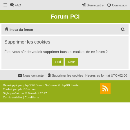
FAQ
S’enregistrer
Connexion
Forum PCI
R
Index du forum
e
Supprimer les cookies
c
h
Êtes-vous sûr de vouloir supprimer tous les cookies de ce forum ?
e
r
c
Nous contacter
Supprimer les cookies
Heures au format
UTC+02:00
h
e
Développé par
phpBB
® Forum Software © phpBB Limited
Traduit par
phpBB-fr.com
r
Style
proflat
par ©
Mazeltof
2017
Confidentialité
|
Conditions