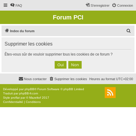
FAQ
S’enregistrer
Connexion
Forum PCI
R
Index du forum
e
Supprimer les cookies
c
h
Êtes-vous sûr de vouloir supprimer tous les cookies de ce forum ?
e
r
c
Nous contacter
Supprimer les cookies
Heures au format
UTC+02:00
h
e
Développé par
phpBB
® Forum Software © phpBB Limited
Traduit par
phpBB-fr.com
r
Style
proflat
par ©
Mazeltof
2017
Confidentialité
|
Conditions