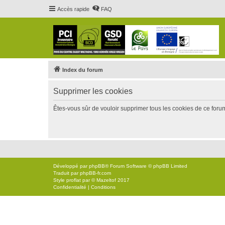
Accès rapide
FAQ
Index du forum
Supprimer les cookies
Êtes-vous sûr de vouloir supprimer tous les cookies de ce foru
Développé par
phpBB
® Forum Software © phpBB Limited
Traduit par
phpBB-fr.com
Style
proflat
par ©
Mazeltof
2017
Confidentialité
|
Conditions