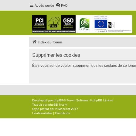
Accès rapide
FAQ
Index du forum
Supprimer les cookies
Êtes-vous sûr de vouloir supprimer tous les cookies de ce foru
Développé par
phpBB
® Forum Software © phpBB Limited
Traduit par
phpBB-fr.com
Style
proflat
par ©
Mazeltof
2017
Confidentialité
|
Conditions