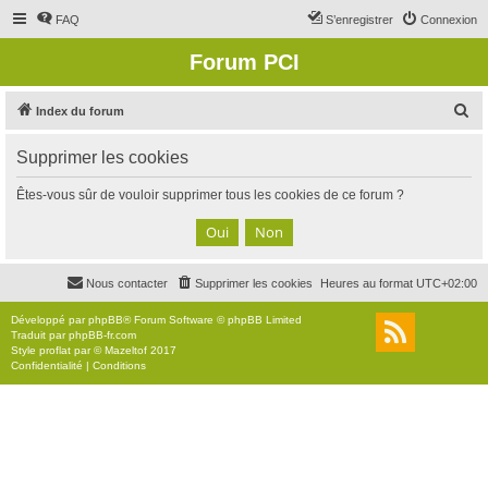
FAQ
S’enregistrer
Connexion
Forum PCI
R
Index du forum
e
Supprimer les cookies
c
h
Êtes-vous sûr de vouloir supprimer tous les cookies de ce forum ?
e
r
c
Nous contacter
Supprimer les cookies
Heures au format
UTC+02:00
h
e
Développé par
phpBB
® Forum Software © phpBB Limited
Traduit par
phpBB-fr.com
r
Style
proflat
par ©
Mazeltof
2017
Confidentialité
|
Conditions