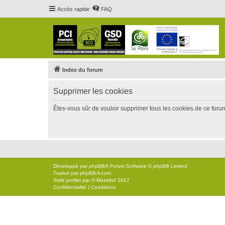
Accès rapide
FAQ
Index du forum
Supprimer les cookies
Êtes-vous sûr de vouloir supprimer tous les cookies de ce foru
Développé par
phpBB
® Forum Software © phpBB Limited
Traduit par
phpBB-fr.com
Style
proflat
par ©
Mazeltof
2017
Confidentialité
|
Conditions