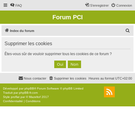
FAQ
S’enregistrer
Connexion
Forum PCI
R
Index du forum
e
Supprimer les cookies
c
h
Êtes-vous sûr de vouloir supprimer tous les cookies de ce forum ?
e
r
c
Nous contacter
Supprimer les cookies
Heures au format
UTC+02:00
h
e
Développé par
phpBB
® Forum Software © phpBB Limited
Traduit par
phpBB-fr.com
r
Style
proflat
par ©
Mazeltof
2017
Confidentialité
|
Conditions