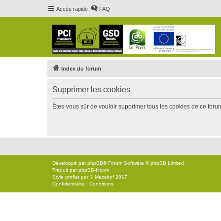
Accès rapide
FAQ
Index du forum
Supprimer les cookies
Êtes-vous sûr de vouloir supprimer tous les cookies de ce foru
Développé par
phpBB
® Forum Software © phpBB Limited
Traduit par
phpBB-fr.com
Style
proflat
par ©
Mazeltof
2017
Confidentialité
|
Conditions